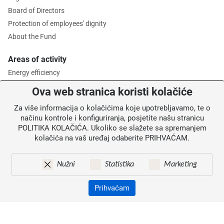
Board of Directors
Protection of employees' dignity
About the Fund
Areas of activity
Energy efficiency
Environmental protection
Ova web stranica koristi kolačiće
Waste management
Za više informacija o kolačićima koje upotrebljavamo, te o
Intermediate Body level 2
načinu kontrole i konfiguriranja, posjetite našu stranicu
POLITIKA KOLAČIĆA. Ukoliko se slažete sa spremanjem
Information for users
kolačića na vaš uređaj odaberite PRIHVAĆAM.
News
Annoucements
Nužni
Statistika
Marketing
Site map
Contacts
Prihvaćam
Pristupačnost
Zaštita osobnih podataka