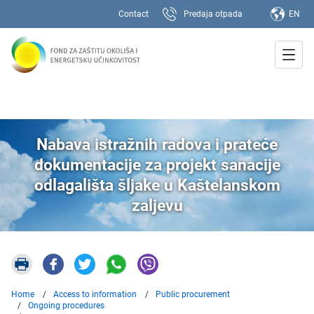
Contact
Predaja otpada
EN
Nabava istražnih radova i prateće
dokumentacije za projekt sanacije
odlagališta šljake u Kaštelanskom
zaljevu
Home
Access to information
Public procurement
Ongoing procedures