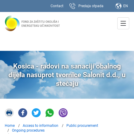
Contact
Predaja otpada
EN
Kosica - radovi na sanaciji obalnog
dijela nasuprot tvornice Salonit d.d., u
stečaju
Home
Access to information
Public procurement
Ongoing procedures