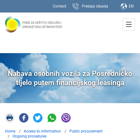
Contact
Predaja otpada
EN
Nabava osobnih vozila za Posredničko
tijelo putem financijskog leasinga
Home
Access to information
Public procurement
Ongoing procedures