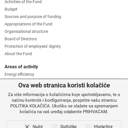
Activities of the Fund
Budget
Sources and purpose of funding
Appropriations of the Fund
Organisational structure
Board of Directors
Protection of employees' dignity
About the Fund
Areas of activity
Energy efficiency
Environmental protection
Ova web stranica koristi kolačiće
Waste management
Za više informacija o kolačićima koje upotrebljavamo, te o
Intermediate Body level 2
načinu kontrole i konfiguriranja, posjetite našu stranicu
POLITIKA KOLAČIĆA. Ukoliko se slažete sa spremanjem
Information for users
kolačića na vaš uređaj odaberite PRIHVAĆAM.
News
Annoucements
Nužni
Statistika
Marketing