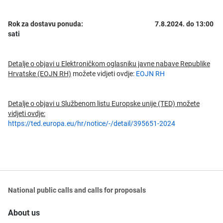
Rok za dostavu ponuda: 7.8.2024. do 13:00
sati
Detalje o objavi u
Elektroničkom oglasniku javne nabave Republike
Hrvatske (EOJN RH)
možete vidjeti ovdje:
EOJN RH
Detalje o objavi u
Službenom listu Europske unije (TED) možete
vidjeti ovdje:
https://ted.europa.eu/hr/notice/-/detail/395651-2024
National public calls and calls for proposals
About us