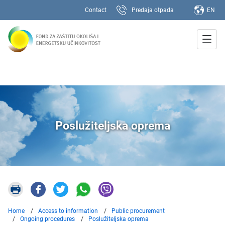
Contact
Predaja otpada
EN
Poslužiteljska oprema
Home
Access to information
Public procurement
Ongoing procedures
Poslužiteljska oprema