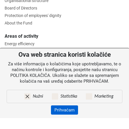
Organisational structure
Board of Directors
Protection of employees' dignity
About the Fund
Areas of activity
Energy efficiency
Environmental protection
Ova web stranica koristi kolačiće
Waste management
Za više informacija o kolačićima koje upotrebljavamo, te o
Intermediate Body level 2
načinu kontrole i konfiguriranja, posjetite našu stranicu
POLITIKA KOLAČIĆA. Ukoliko se slažete sa spremanjem
Information for users
kolačića na vaš uređaj odaberite PRIHVAĆAM.
News
Annoucements
Nužni
Statistika
Marketing
Site map
Contacts
Prihvaćam
Pristupačnost
Zaštita osobnih podataka