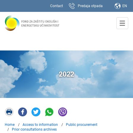
Contact
Predaja otpada
EN
2022
Home
Access to information
Public procurement
Prior consultations archives