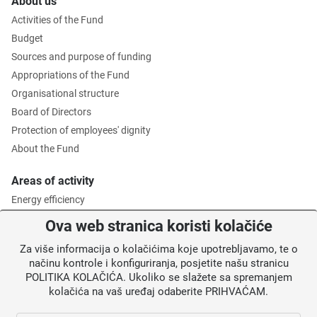
About us
Activities of the Fund
Budget
Sources and purpose of funding
Appropriations of the Fund
Organisational structure
Board of Directors
Protection of employees' dignity
About the Fund
Areas of activity
Energy efficiency
Environmental protection
Ova web stranica koristi kolačiće
Waste management
Za više informacija o kolačićima koje upotrebljavamo, te o
Intermediate Body level 2
načinu kontrole i konfiguriranja, posjetite našu stranicu
POLITIKA KOLAČIĆA. Ukoliko se slažete sa spremanjem
Information for users
kolačića na vaš uređaj odaberite PRIHVAĆAM.
News