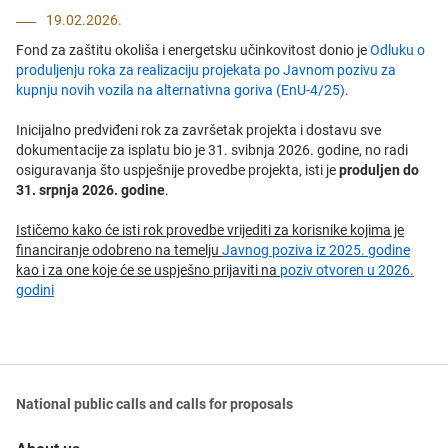
19.02.2026.
Fond za zaštitu okoliša i energetsku učinkovitost donio je
Odluku o
produljenju roka za realizaciju projekata po Javnom pozivu za
kupnju novih vozila na alternativna goriva (EnU-4/25)
.
Inicijalno predviđeni rok za završetak projekta i dostavu sve
dokumentacije za isplatu bio je 31. svibnja 2026. godine, no radi
osiguravanja što uspješnije provedbe projekta, isti je
produljen do
31. srpnja 2026. godine
.
Ističemo kako će isti rok provedbe vrijediti za korisnike kojima je
financiranje odobreno na temelju
Javnog poziva iz 2025. godine
kao i za one koje će se uspješno prijaviti na
poziv otvoren u 2026.
godini
National public calls and calls for proposals