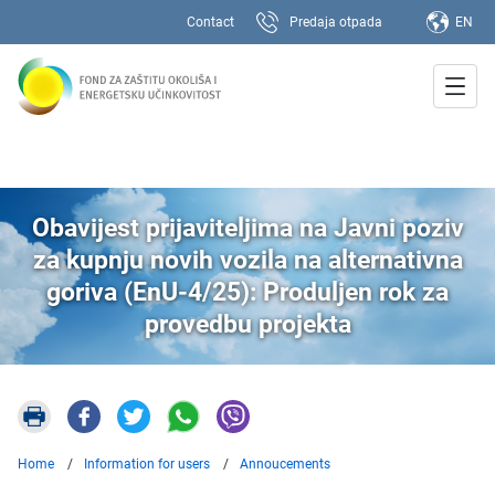
Contact
Predaja otpada
EN
Obavijest prijaviteljima na Javni poziv
za kupnju novih vozila na alternativna
goriva (EnU-4/25): Produljen rok za
provedbu projekta
Home
Information for users
Annoucements