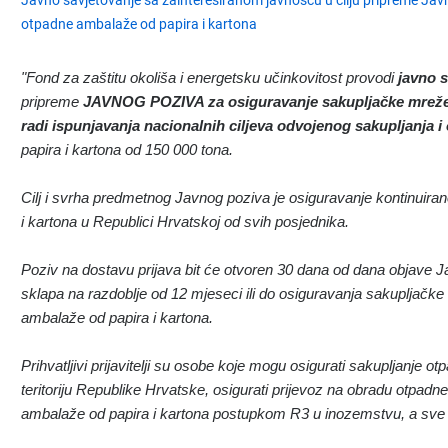
Javno savjetovanje sa zainteresiranom javnošću u cilju pripreme Jav
otpadne ambalaže od papira i kartona
"Fond za zaštitu okoliša i energetsku učinkovitost provodi
javno 
pripreme
JAVNOG POZIVA za osiguravanje sakupljačke mreže 
radi ispunjavanja nacionalnih ciljeva odvojenog sakupljanja i
papira i kartona od 150 000 tona.
Cilj i svrha predmetnog Javnog poziva je osiguravanje kontinuira
i kartona u Republici Hrvatskoj od svih posjednika.
Poziv na dostavu prijava bit će otvoren 30 dana od dana objave J
sklapa na razdoblje od 12 mjeseci ili do osiguravanja sakupljačk
ambalaže od papira i kartona.
Prihvatljivi prijavitelji su osobe koje mogu osigurati sakupljanje 
teritoriju Republike Hrvatske, osigurati prijevoz na obradu otpadn
ambalaže od papira i kartona postupkom R3 u inozemstvu, a sve 