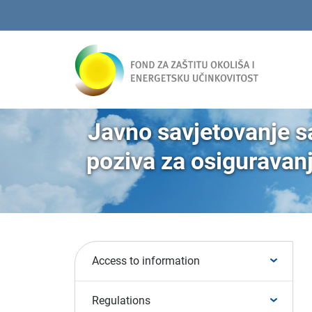
Javno savjetovanje s
poziva za osiguravan
Access to information
Regulations