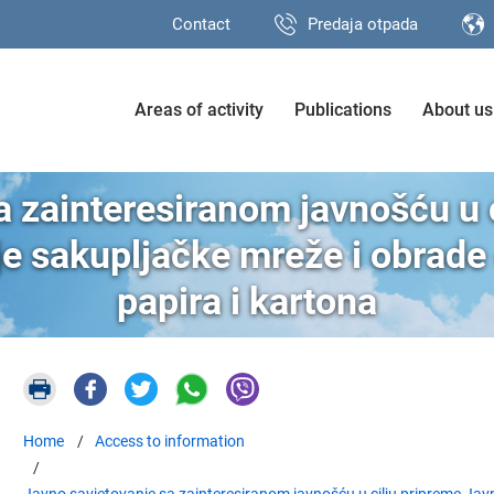
Contact
Predaja otpada
Areas of activity
Publications
About us
a zainteresiranom javnošću u 
je sakupljačke mreže i obrad
papira i kartona
Home
Access to information