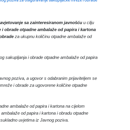
nog poziva za osiguravanje sakupljačke mreže i obrade
savjetovanje sa zainteresiranom javnošću
u cilju
i obrade otpadne ambalaže od papira i kartona
 obrade
za ukupnu količinu otpadne ambalaže od
nog sakupljanja i obrade otpadne ambalaže od papira
avnog poziva, a ugovor s odabranim prijaviteljem se
e mreže i obrade za ugovorene količine otpadne
otpadne ambalaže od papira i kartona na cijelom
e ambalaže od papira i kartona i obradu otpadne
sukladno uvjetima iz Javnog poziva.