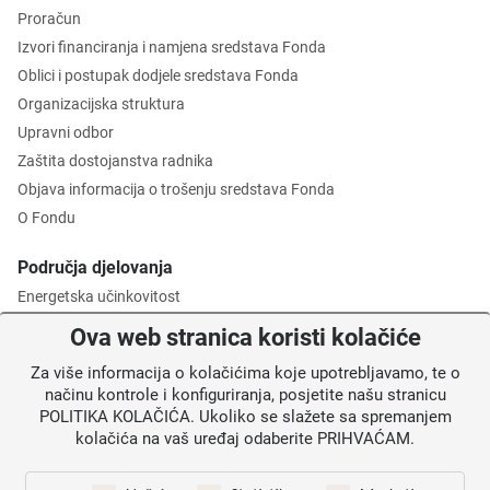
Proračun
Izvori financiranja i namjena sredstava Fonda
Oblici i postupak dodjele sredstava Fonda
Organizacijska struktura
Upravni odbor
Zaštita dostojanstva radnika
Objava informacija o trošenju sredstava Fonda
O Fondu
Područja djelovanja
Energetska učinkovitost
Zaštita okoliša
Ova web stranica koristi kolačiće
Gospodarenje otpadom
Za više informacija o kolačićima koje upotrebljavamo, te o
Posredničko tijelo razine 2
načinu kontrole i konfiguriranja, posjetite našu stranicu
POLITIKA KOLAČIĆA. Ukoliko se slažete sa spremanjem
Informacije za korisnike
kolačića na vaš uređaj odaberite PRIHVAĆAM.
Novosti
Obavijesti