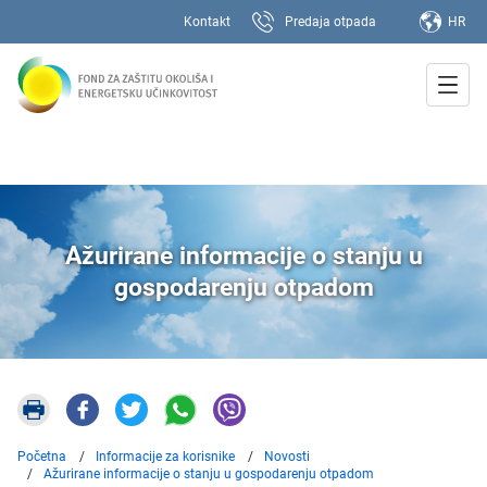
Kontakt
Predaja otpada
HR
Ažurirane informacije o stanju u
gospodarenju otpadom
Početna
Informacije za korisnike
Novosti
Ažurirane informacije o stanju u gospodarenju otpadom