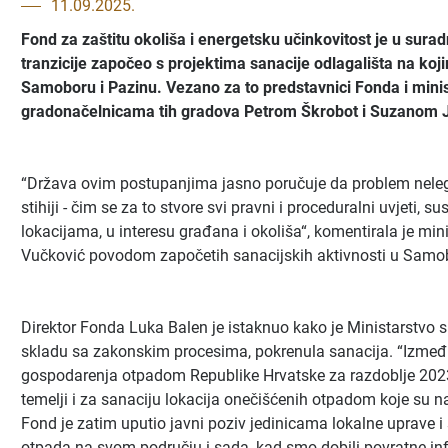
11.09.2025.
Fond za zaštitu okoliša i energetsku učinkovitost je u surad
tranzicije započeo s projektima sanacije odlagališta na ko
Samoboru i Pazinu. Vezano za to predstavnici Fonda i minis
gradonačelnicama tih gradova Petrom Škrobot i Suzanom J
“Država ovim postupanjima jasno poručuje da problem neleg
stihiji - čim se za to stvore svi pravni i proceduralni uvjeti, s
lokacijama, u interesu građana i okoliša“, komentirala je minis
Vučković povodom započetih sanacijskih aktivnosti u Samob
Direktor Fonda Luka Balen je istaknuo kako je Ministarstvo 
skladu sa zakonskim procesima, pokrenula sanacija. “Izmeđ
gospodarenja otpadom Republike Hrvatske za razdoblje 2023. 
temelji i za sanaciju lokacija onečišćenih otpadom koje su na
Fond je zatim uputio javni poziv jedinicama lokalne uprave i
otpada na svom području i sada, kad smo dobili povratne inf