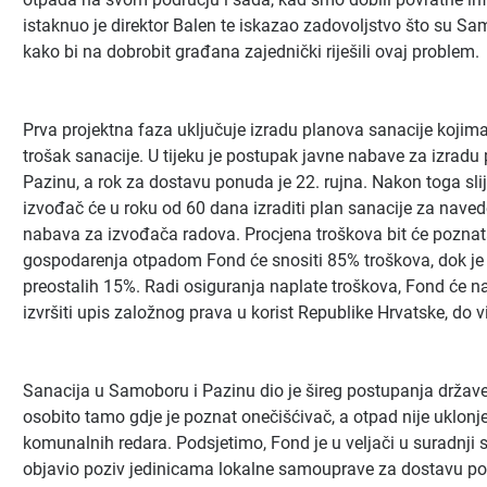
istaknuo je direktor Balen te iskazao zadovoljstvo što su S
kako bi na dobrobit građana zajednički riješili ovaj problem.
Prva projektna faza uključuje izradu planova sanacije kojima ć
trošak sanacije. U tijeku je postupak javne nabave za izradu
Pazinu, a rok za dostavu ponuda je 22. rujna. Nakon toga sl
izvođač će u roku od 60 dana izraditi plan sanacije za navede
nabava za izvođača radova. Procjena troškova bit će poznat
gospodarenja otpadom Fond će snositi 85% troškova, dok je
preostalih 15%. Radi osiguranja naplate troškova, Fond će 
izvršiti upis založnog prava u korist Republike Hrvatske, do 
Sanacija u Samoboru i Pazinu dio je šireg postupanja držav
osobito tamo gdje je poznat onečišćivač, a otpad nije uklonj
komunalnih redara. Podsjetimo, Fond je u veljači u suradnji s 
objavio poziv jedinicama lokalne samouprave za dostavu pod