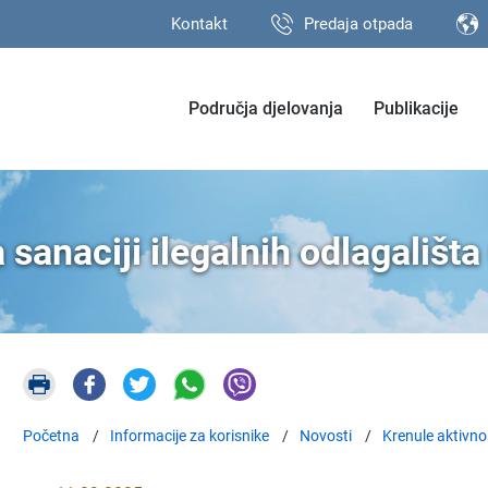
Kontakt
Predaja otpada
Područja djelovanja
Publikacije
a sanaciji ilegalnih odlagališt
Početna
Informacije za korisnike
Novosti
Krenule aktivnos