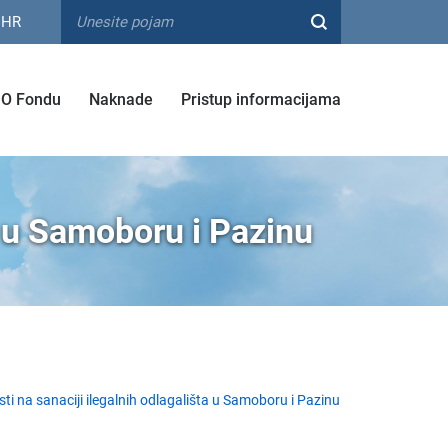
HR
O Fondu
Naknade
Pristup informacijama
a u Samoboru i Pazinu
ti na sanaciji ilegalnih odlagališta u Samoboru i Pazinu