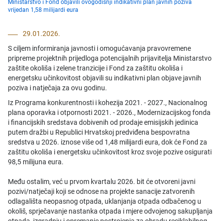
Ministarstvo i Fond objavili ovogodišnji indikativni plan javnih poziva
vrijedan 1,58 milijardi eura
29.01.2026.
S ciljem informiranja javnosti i omogućavanja pravovremene
pripreme projektnih prijedloga potencijalnih prijavitelja Ministarstvo
zaštite okoliša i zelene tranzicije i Fond za zaštitu okoliša i
energetsku učinkovitost objavili su indikativni plan objave javnih
poziva i natječaja za ovu godinu.
Iz Programa konkurentnosti i kohezija 2021. - 2027., Nacionalnog
plana oporavka i otpornosti 2021. - 2026., Modernizacijskog fonda
i financijskih sredstava dobivenih od prodaje emisijskih jedinica
putem dražbi u Republici Hrvatskoj predviđena bespovratna
sredstva u 2026. iznose više od 1,48 milijardi eura, dok će Fond za
zaštitu okoliša i energetsku učinkovitost kroz svoje pozive osigurati
98,5 milijuna eura.
Među ostalim, već u prvom kvartalu 2026. bit će otvoreni javni
pozivi/natječaji koji se odnose na projekte sanacije zatvorenih
odlagališta neopasnog otpada, uklanjanja otpada odbačenog u
okoliš, sprječavanje nastanka otpada i mjere odvojenog sakupljanja