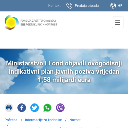
Kontakt
Predaja otpada
HR
Ministarstvo i Fond objavili ovogodišnji
indikativni plan javnih poziva vrijedan
1,58 milijardi eura
Početna
Informacije za korisnike
Novosti