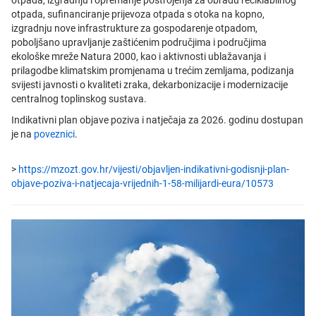
otpada, izgradnju i opremanje postrojenja za obradu reciklabilnog
otpada, sufinanciranje prijevoza otpada s otoka na kopno,
izgradnju nove infrastrukture za gospodarenje otpadom,
poboljšano upravljanje zaštićenim područjima i područjima
ekološke mreže Natura 2000, kao i aktivnosti ublažavanja i
prilagodbe klimatskim promjenama u trećim zemljama, podizanja
svijesti javnosti o kvaliteti zraka, dekarbonizacije i modernizacije
centralnog toplinskog sustava.
Indikativni plan objave poziva i natječaja za 2026. godinu dostupan
je na
poveznici
.
>
https://mzozt.gov.hr/vijesti/objavljen-indikativni-godisnji-plan-
objave-poziva-i-natjecaja-vrijednih-1-58-milijardi-eura/10573