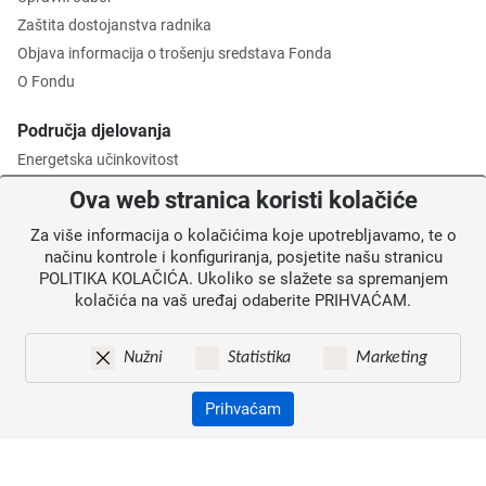
Zaštita dostojanstva radnika
Objava informacija o trošenju sredstava Fonda
O Fondu
Područja djelovanja
Energetska učinkovitost
Zaštita okoliša
Ova web stranica koristi kolačiće
Gospodarenje otpadom
Za više informacija o kolačićima koje upotrebljavamo, te o
Posredničko tijelo razine 2
načinu kontrole i konfiguriranja, posjetite našu stranicu
POLITIKA KOLAČIĆA. Ukoliko se slažete sa spremanjem
Informacije za korisnike
kolačića na vaš uređaj odaberite PRIHVAĆAM.
Novosti
Obavijesti
Nužni
Statistika
Marketing
Mapa weba
Kontakti
Prihvaćam
Izjava o pristupačnosti
Zaštita osobnih podataka