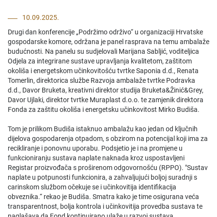
10.09.2025.
Drugi dan konferencije „Podržimo održivo“ u organizaciji Hrvatske
gospodarske komore, održana je panel rasprava na temu ambalaže
budućnosti. Na panelu su sudjelovali Marijana Sabljić, voditeljica
Odjela za integrirane sustave upravljanja kvalitetom, zaštitom
okoliša i energetskom učinkovitošću tvrtke Saponia d.d., Renata
Tomerlin, direktorica službe Razvoja ambalaže tvrtke Podravka
d.d., Davor Bruketa, kreativni direktor studija Bruketa&Žinić&Grey,
Davor Ujlaki, direktor tvrtke Muraplast d.o.o. te zamjenik direktora
Fonda za zaštitu okoliša i energetsku učinkovitost Mirko Budiša.
Tom je prilikom Budiša istaknuo ambalažu kao jedan od ključnih
dijelova gospodarenja otpadom, s obzirom na potencijal koji ima za
recikliranje i ponovnu uporabu. Podsjetio je i na promjene u
funkcioniranju sustava naplate naknada kroz uspostavljeni
Registar proizvođača s proširenom odgovornošću (RPPO). "Sustav
naplate u potpunosti funkcionira, a zahvaljujući boljoj suradnji s
carinskom službom očekuje se i učinkovitija identifikacija
obveznika.“ rekao je Budiša. Smatra kako je time osigurana veća
transparentnost, bolja kontrola i učinkovitija provedba sustava te
naglašava da Fond kontinuirano ulaže u razvoj sustava