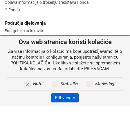
Objava informacija o trošenju sredstava Fonda
O Fondu
Područja djelovanja
Energetska učinkovitost
Zaštita okoliša
Ova web stranica koristi kolačiće
Gospodarenje otpadom
Za više informacija o kolačićima koje upotrebljavamo, te o
Posredničko tijelo razine 2
načinu kontrole i konfiguriranja, posjetite našu stranicu
POLITIKA KOLAČIĆA. Ukoliko se slažete sa spremanjem
Informacije za korisnike
kolačića na vaš uređaj odaberite PRIHVAĆAM.
Novosti
Obavijesti
Nužni
Statistika
Marketing
Mapa weba
Kontakti
Prihvaćam
Izjava o pristupačnosti
Zaštita osobnih podataka
© 2026. Fond za zaštitu okoliša i energetsku učinkovitost