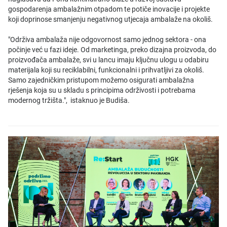
gospodarenja ambalažnim otpadom te potiče inovacije i projekte
koji doprinose smanjenju negativnog utjecaja ambalaže na okoliš.
"Održiva ambalaža nije odgovornost samo jednog sektora - ona
počinje već u fazi ideje. Od marketinga, preko dizajna proizvoda, do
proizvođača ambalaže, svi u lancu imaju ključnu ulogu u odabiru
materijala koji su reciklabilni, funkcionalni i prihvatljivi za okoliš.
Samo zajedničkim pristupom možemo osigurati ambalažna
rješenja koja su u skladu s principima održivosti i potrebama
modernog tržišta.", istaknuo je Budiša.