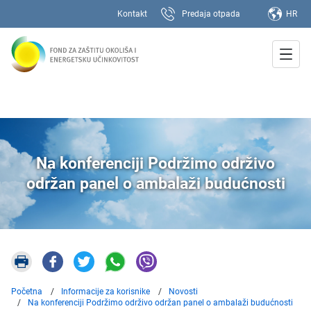
Kontakt
Predaja otpada
HR
Na konferenciji Podržimo održivo
održan panel o ambalaži budućnosti
Početna
Informacije za korisnike
Novosti
Na konferenciji Podržimo održivo održan panel o ambalaži budućnosti