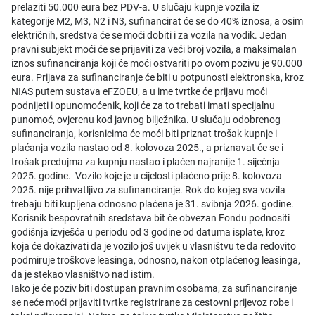
prelaziti 50.000 eura bez PDV-a. U slučaju kupnje vozila iz
kategorije M2, M3, N2 i N3, sufinancirat će se do 40% iznosa, a osim
električnih, sredstva će se moći dobiti i za vozila na vodik. Jedan
pravni subjekt moći će se prijaviti za veći broj vozila, a maksimalan
iznos sufinanciranja koji će moći ostvariti po ovom pozivu je 90.000
eura. Prijava za sufinanciranje će biti u potpunosti elektronska, kroz
NIAS putem sustava eFZOEU, a u ime tvrtke će prijavu moći
podnijeti i opunomoćenik, koji će za to trebati imati specijalnu
punomoć, ovjerenu kod javnog bilježnika. U slučaju odobrenog
sufinanciranja, korisnicima će moći biti priznat trošak kupnje i
plaćanja vozila nastao od 8. kolovoza 2025., a priznavat će se i
trošak predujma za kupnju nastao i plaćen najranije 1. siječnja
2025. godine. Vozilo koje je u cijelosti plaćeno prije 8. kolovoza
2025. nije prihvatljivo za sufinanciranje. Rok do kojeg sva vozila
trebaju biti kupljena odnosno plaćena je 31. svibnja 2026. godine.
Korisnik bespovratnih sredstava bit će obvezan Fondu podnositi
godišnja izvješća u periodu od 3 godine od datuma isplate, kroz
koja će dokazivati da je vozilo još uvijek u vlasništvu te da redovito
podmiruje troškove leasinga, odnosno, nakon otplaćenog leasinga,
da je stekao vlasništvo nad istim.
Iako je će poziv biti dostupan pravnim osobama, za sufinanciranje
se neće moći prijaviti tvrtke registrirane za cestovni prijevoz robe i