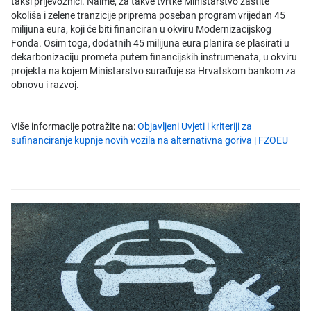
taksi prijevoznici. Naime, za takve tvrtke Ministarstvo zaštite
okoliša i zelene tranzicije priprema poseban program vrijedan 45
milijuna eura, koji će biti financiran u okviru Modernizacijskog
Fonda. Osim toga, dodatnih 45 milijuna eura planira se plasirati u
dekarbonizaciju prometa putem financijskih instrumenata, u okviru
projekta na kojem Ministarstvo surađuje sa Hrvatskom bankom za
obnovu i razvoj.
Više informacije potražite na:
Objavljeni Uvjeti i kriteriji za
sufinanciranje kupnje novih vozila na alternativna goriva | FZOEU