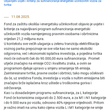
Objavljeni uvjeti i kriteriji za sufinanciranje energetski učinkovitih vozila za
tvrtke
11.08.2025.
Fond za zaštitu okoliša i energetsku učinkovitost objavio je uvjete i
kriterije za najavljivani program sufinanciranja energetski
učinkovitih vozila namijenjenog pravnim osobama i obrtnicima
vrijedan 21,2 milijuna eura.
U kontekstu sve većih ulaganja u zelenu tranziciju elektrifikacija
voznog parka prepoznaje se sve više kao ne samo ekološki
odgovorna, već i ekonomski isplativa investicija, a pojedina tvrtka
moći će ostvariti čak do 90.000,00 eura sufinanciranja. Promet
utječe značajno na emisije CO2 i kvalitetu zraka, a ovim se
programom djeluje upravo u smjeru smanjenja tih emisija.
Zainteresirane tvrtke, pravne osobe i obrtnici, tako mogu očekivati
da će, uz sredstva Fonda, investicija u vozila s nultim emisijama biti
značajno brže isplaćena kroz uštede u troškovima goriva i
održavanja.
Kao i u dosadašnjem programu sufinanciranja, za L kategorije
Fond će korisnicima osigurati do 2.500 eura, a za M1 i N1 kategorije
i do 9.000 eura po vozilu, odnosno 40% njegove vrijednosti. Pritom
je važno imati na umu kako cijena vozila L i M1 kategorije ne smije