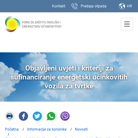
Kontakt
Predaja otpada
HR
Objavljeni uvjeti i kriteriji za
sufinanciranje energetski učinkovitih
vozila za tvrtke
Početna
Informacije za korisnike
Novosti