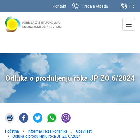
Kontakt
Predaja otpada
HR
Odluka o produljenju roka JP ZO 6/2024
Početna
Informacije za korisnike
Obavijesti
Odluka o produljenju roka JP ZO 6/2024