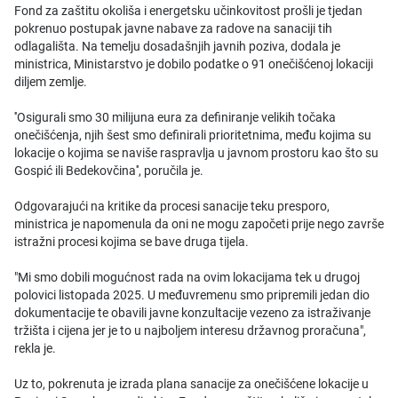
Fond za zaštitu okoliša i energetsku učinkovitost prošli je tjedan
pokrenuo postupak javne nabave za radove na sanaciji tih
odlagališta. Na temelju dosadašnjih javnih poziva, dodala je
ministrica, Ministarstvo je dobilo podatke o 91 onečišćenoj lokaciji
diljem zemlje.
''Osigurali smo 30 milijuna eura za definiranje velikih točaka
onečišćenja, njih šest smo definirali prioritetnima, među kojima su
lokacije o kojima se naviše raspravlja u javnom prostoru kao što su
Gospić ili Bedekovčina'', poručila je.
Odgovarajući na kritike da procesi sanacije teku presporo,
ministrica je napomenula da oni ne mogu započeti prije nego završe
istražni procesi kojima se bave druga tijela.
"Mi smo dobili mogućnost rada na ovim lokacijama tek u drugoj
polovici listopada 2025. U međuvremenu smo pripremili jedan dio
dokumentacije te obavili javne konzultacije vezeno za istraživanje
tržišta i cijena jer je to u najboljem interesu državnog proračuna",
rekla je.
Uz to, pokrenuta je izrada plana sanacije za onečišćene lokacije u