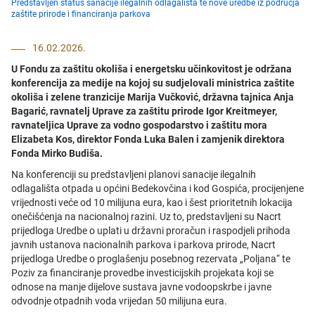
Predstavljen status sanacije ilegalnih odlagališta te nove uredbe iz područja
zaštite prirode i financiranja parkova
16.02.2026.
U Fondu za zaštitu okoliša i energetsku učinkovitost je održana
konferencija za medije na kojoj su sudjelovali ministrica zaštite
okoliša i zelene tranzicije Marija Vučković, državna tajnica Anja
Bagarić, ravnatelj Uprave za zaštitu prirode Igor Kreitmeyer,
ravnateljica Uprave za vodno gospodarstvo i zaštitu mora
Elizabeta Kos, direktor Fonda Luka Balen i zamjenik direktora
Fonda Mirko Budiša.
Na konferenciji su predstavljeni planovi sanacije ilegalnih
odlagališta otpada u općini Bedekovčina i kod Gospića, procijenjene
vrijednosti veće od 10 milijuna eura, kao i šest prioritetnih lokacija
onečišćenja na nacionalnoj razini. Uz to, predstavljeni su Nacrt
prijedloga Uredbe o uplati u državni proračun i raspodjeli prihoda
javnih ustanova nacionalnih parkova i parkova prirode, Nacrt
prijedloga Uredbe o proglašenju posebnog rezervata „Poljana“ te
Poziv za financiranje provedbe investicijskih projekata koji se
odnose na manje dijelove sustava javne vodoopskrbe i javne
odvodnje otpadnih voda vrijedan 50 milijuna eura.