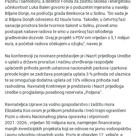
Pazinu i Samoboru, a direktor Fonda za zaštitu okoliša i energetsku
učinkovitost Luka Balen govorio je o poduzetim mjerama u naselju
Biljane Donje, na području grada Benkovca te u Solinu. "Do sada je
iz Biljana Donjih odvezeno 42 tisuće tona. Također, u četvrtoj fazi
sanacije prostora bivše tvornice Salonit u Solinu, proveli smo
postupak nabave radova te smo u završnoj fazi ishođenja
građevinske dozvole. Ovaj je projekt s PDV-om vrijedan s 5,1 milijun
eura, a početak radova očekujem u ožujku", naveo je.
Na konferenciji za novinare predstavljen je i Nacrt prijedloga Uredbe
o uplati u državni proračun i načinu utvrđivanja raspodjele
uplaćenih prihoda javnih ustanova nacionalnih parkova i parkova
prirode kojim se zadržava postojeća uplata 3 % prihoda od ulaznica
te se omogućuje dodatna uplata od 10% viškova prihoda nad
rashodima. Ravnatelj Kreitmeyer je predstavio i Nacrt prijedloga
Uredbe o proglašenju posebnog rezervata „Poljana“.
Ravnateljica Uprave za vodno gospodarstvo i zaštitu mora
Elizabeta Kos ovom je prilikom predstavila i treći trajni ograničeni
Poziv u okviru Nacionalnog plana oporavka i otpornosti
2021.-2026., vrijedan 50 milijuna eura, namijenjen financiranju
manjih investicijskih projekata koji se odnose na javnu vodoopskrbu
i javnu odvodnju otpadnih voda. Poziv je objavljen 12. veljače, a