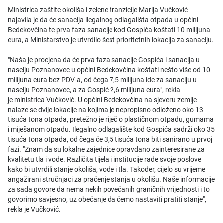
Ministrica zaštite okoliša i zelene tranzicije Marija Vučković
najavila je da će sanacija ilegalnog odlagališta otpada u općini
Bedekovčina te prva faza sanacije kod Gospića koštati 10 milijuna
eura, a Ministarstvo je utvrdilo šest prioritetnih lokacija za sanaciju.
"Naša je procjena da će prva faza sanacije Gospića i sanacija u
naselju Poznanovec u općini Bedekovčina koštati nešto više od 10
milijuna eura bez PDV-a, od čega 7,5 milijuna ide za sanaciju u
naselju Poznanovec, a za Gospić 2,6 milijuna eura", rekla
je ministrica Vučković. U općini Bedekovčina na sjeveru zemlje
nalaze se dvije lokacije na kojima je nepropisno odloženo oko 13
tisuća tona otpada, pretežno je riječ o plastičnom otpadu, gumama
i miješanom otpadu. Ilegalno odlagalište kod Gospića sadrži oko 35
tisuća tona otpada, od čega će 3,5 tisuća tona biti sanirano u prvoj
fazi. "Znam da su lokalne zajednice opravdano zainteresirane za
kvalitetu tla i vode. Različita tijela i institucije rade svoje poslove
kako bi utvrdili stanje okoliša, vode i tla. Također, cijelo su vrijeme
angažirani stručnjaci za praćenje stanja u okolišu. Naše informacije
za sada govore da nema nekih povećanih graničnih vrijednosti i to
govorimo savjesno, uz obećanje da ćemo nastaviti pratiti stanje",
rekla je Vučković.