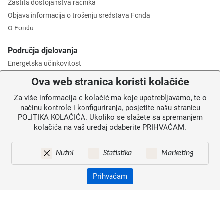
Zaštita dostojanstva radnika
Objava informacija o trošenju sredstava Fonda
O Fondu
Područja djelovanja
Energetska učinkovitost
Zaštita okoliša
Ova web stranica koristi kolačiće
Gospodarenje otpadom
Za više informacija o kolačićima koje upotrebljavamo, te o
Posredničko tijelo razine 2
načinu kontrole i konfiguriranja, posjetite našu stranicu
POLITIKA KOLAČIĆA. Ukoliko se slažete sa spremanjem
Informacije za korisnike
kolačića na vaš uređaj odaberite PRIHVAĆAM.
Novosti
Obavijesti
Nužni
Statistika
Marketing
Mapa weba
Kontakti
Prihvaćam
Izjava o pristupačnosti
Zaštita osobnih podataka