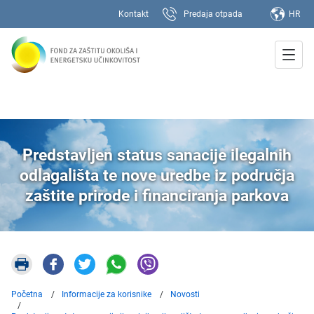
Kontakt
Predaja otpada
HR
Predstavljen status sanacije ilegalnih
odlagališta te nove uredbe iz područja
zaštite prirode i financiranja parkova
Početna
Informacije za korisnike
Novosti