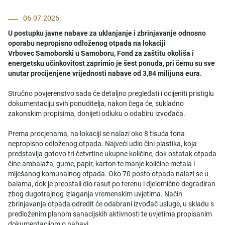
06.07.2026.
U postupku javne nabave za uklanjanje i zbrinjavanje odnosno
oporabu nepropisno odloženog otpada na lokaciji
Vrbovec
Samoborski
u Samoboru, Fond za zaštitu okoliša i
energetsku učinkovitost zaprimio je šest ponuda, pri čemu su sve
unutar procijenjene vrijednosti nabave od 3,84 milijuna eura.
Stručno povjerenstvo sada će detaljno pregledati i ocijeniti pristiglu
dokumentaciju svih ponuditelja, nakon čega će, sukladno
zakonskim propisima, donijeti odluku o odabiru izvođača.
Prema procjenama, na lokaciji se nalazi oko 8 tisuća tona
nepropisno odloženog otpada. Najveći udio čini plastika, koja
predstavlja gotovo tri četvrtine ukupne količine, dok ostatak otpada
čine ambalaža, gume, papir, karton te manje količine metala i
miješanog komunalnog otpada. Oko 70 posto otpada nalazi se u
balama, dok je preostali dio rasut po terenu i djelomično degradiran
zbog dugotrajnog izlaganja vremenskim uvjetima. Način
zbrinjavanja otpada odredit će odabrani izvođač usluge, u skladu s
predloženim planom sanacijskih aktivnosti te uvjetima propisanim
dokumentacijom o nabavi.