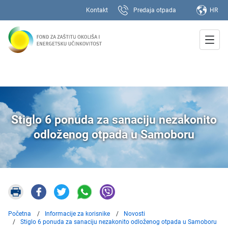
Kontakt
Predaja otpada
HR
Stiglo 6 ponuda za sanaciju nezakonito
odloženog otpada u Samoboru
Početna
Informacije za korisnike
Novosti
Stiglo 6 ponuda za sanaciju nezakonito odloženog otpada u Samoboru