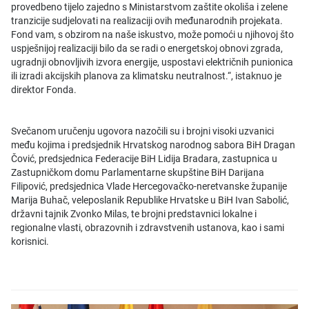
provedbeno tijelo zajedno s Ministarstvom zaštite okoliša i zelene
tranzicije sudjelovati na realizaciji ovih međunarodnih projekata.
Fond vam, s obzirom na naše iskustvo, može pomoći u njihovoj što
uspješnijoj realizaciji bilo da se radi o energetskoj obnovi zgrada,
ugradnji obnovljivih izvora energije, uspostavi električnih punionica
ili izradi akcijskih planova za klimatsku neutralnost.“, istaknuo je
direktor Fonda.
Svečanom uručenju ugovora nazočili su i brojni visoki uzvanici
među kojima i predsjednik Hrvatskog narodnog sabora BiH Dragan
Čović, predsjednica Federacije BiH Lidija Bradara, zastupnica u
Zastupničkom domu Parlamentarne skupštine BiH Darijana
Filipović, predsjednica Vlade Hercegovačko-neretvanske županije
Marija Buhač, veleposlanik Republike Hrvatske u BiH Ivan Sabolić,
državni tajnik Zvonko Milas, te brojni predstavnici lokalne i
regionalne vlasti, obrazovnih i zdravstvenih ustanova, kao i sami
korisnici.