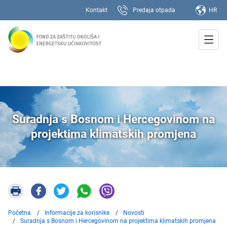
Kontakt
Predaja otpada
HR
Suradnja s Bosnom i Hercegovinom na
projektima klimatskih promjena
Početna
Informacije za korisnike
Novosti
Suradnja s Bosnom i Hercegovinom na projektima klimatskih promjena