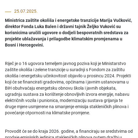
25.07.2025.
Ministrica zaštite okoliša i energetske tranzicije Marija Vučković,
direktor Fonda Luka Balen i državni tajnik Željko Vuković su
korisnicima uručili ugovore o dodjeli bespovratnih sredstava za
projekte ublažavanja i prilagodbe klimatskim promjenama u
Bosni i Hercegovini.
Riječ je o 16 ugovora temeljem javnog poziva koji je Ministarstvo
zaštite okoliša i zelene tranzicije u suradnji s Fondom za zaštitu
okoliša i energetsku učinkovitost objavilo u prosincu 2024. Projekti
koji će se financirati gradovima, općinama i javnim ustanovama u
BiH obuhvaćaju energetsku obnovu škola i javnih objekata,
ugradnju sustava za korištenje obnovljivih izvora energije, nabavu
električnih vozila i punionica, modernizaciju sustava grijanja te
druge mjere usmjerene na smanjenje emisija stakleničkih plinova i
povećanje otpornosti na klimatske promjene.
Provodit će se do kraja 2026. godine, a financiraju se sredstvima od
prodaje emisijskih jedinica stakleničkih plinova putem dražbi u