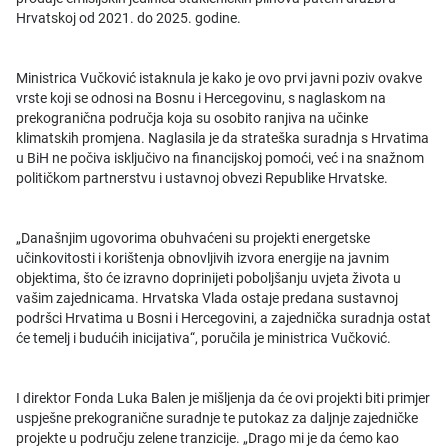
Hrvatskoj od 2021. do 2025. godine.
Ministrica Vučković istaknula je kako je ovo prvi javni poziv ovakve
vrste koji se odnosi na Bosnu i Hercegovinu, s naglaskom na
prekogranična područja koja su osobito ranjiva na učinke
klimatskih promjena. Naglasila je da strateška suradnja s Hrvatima
u BiH ne počiva isključivo na financijskoj pomoći, već i na snažnom
političkom partnerstvu i ustavnoj obvezi Republike Hrvatske.
„Današnjim ugovorima obuhvaćeni su projekti energetske
učinkovitosti i korištenja obnovljivih izvora energije na javnim
objektima, što će izravno doprinijeti poboljšanju uvjeta života u
vašim zajednicama. Hrvatska Vlada ostaje predana sustavnoj
podršci Hrvatima u Bosni i Hercegovini, a zajednička suradnja ostat
će temelj i budućih inicijativa“, poručila je ministrica Vučković.
I direktor Fonda Luka Balen je mišljenja da će ovi projekti biti primjer
uspješne prekogranične suradnje te putokaz za daljnje zajedničke
projekte u području zelene tranzicije. „Drago mi je da ćemo kao