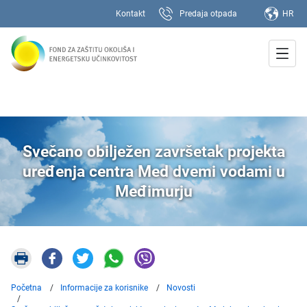
Kontakt
Predaja otpada
HR
Svečano obilježen završetak projekta
uređenja centra Med dvemi vodami u
Međimurju
Početna
Informacije za korisnike
Novosti