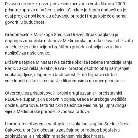
Drava i europske mreže posvećene očuvanju vrsta Natura 2000
prisutne upravo u našem zavičaju“, rekao je župan dodavši da je
ovaj projekt novi korak u očuvanju prirode i tragu koje će o nama
govoriti u budućnosti.
Gradonačelnik Murskoga Središća Dražen Srpak naglasio je
doprinos županijske ustanove Međimurska priroda u kvaliteti života
zajednice jer edukacijom i zaštitom prirode ostavljaju vrijedno
nasljeđe za naše unuke.
Državna tajnica Ministarstva zaštite okoliša i zelene tranzicije Tanja
Radić Lakoš rekla je kako je svaki prostor, osobito onaj namijenjen
edukaciji djece, ulaganje u budućnost jer na taj način skrb o
vrijednostima koje smo naslijedili prenosimo na nove generacije.
Otvorenju su prisustvovali i brojni drugi uzvanici - predstavnici
REDEA-e, županijskih upravnih odjela, Grada Murskoga Središća,
općina, ustanova, te turističkih zajednica Međimurja, Upravnoga
vijeća Međimurske prirode i izvođača radova.
U programu otvorenja nastupila je i vokalna skupina Srednje škole
Čakovec, a priča o očuvanju zavičajnog prirodnog bogatstva
zaokružena je simboličnim sađenjem mladice hrasta.