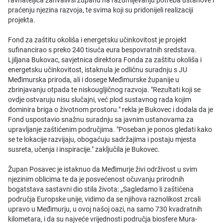
ravnateljica zahvalivši županu na razumijevanju potreba ustanove i
praćenju njezina razvoja, te svima koji su pridonijeli realizaciji
projekta.
Fond za zaštitu okoliša i energetsku učinkovitost je projekt
sufinancirao s preko 240 tisuća eura bespovratnih sredstava.
Ljiljana Bukovac, savjetnica direktora Fonda za zaštitu okoliša i
energetsku učinkovitost, istaknula je odličnu suradnju s JU
Međimurska priroda, ali i dosege Međimurske županije u
zbrinjavanju otpada te niskougljičnog razvoja. "Rezultati koji se
ovdje ostvaruju nisu slučajni, već plod sustavnog rada kojim
dominira briga o životnom prostoru." rekla je Bukovec i dodala da je
Fond uspostavio snažnu suradnju sa javnim ustanovama za
upravljanje zaštićenim područjima. "Poseban je ponos gledati kako
se te lokacije razvijaju, obogaćuju sadržajima i postaju mjesta
susreta, učenja i inspiracije." zaključila je Bukovec.
Župan Posavec je istaknuo da Međimurje živi održivost u svim
njezinim oblicima te da je posvećenost očuvanju prirodnih
bogatstava sastavni dio stila života: „Sagledamo li zaštićena
područja Europske unije, vidimo da se njihova raznolikost zrcali
upravo u Međimurju, u ovoj našoj oazi, na samo 730 kvadratnih
kilometara, i da su najveće vrijednosti područja biosfere Mura-