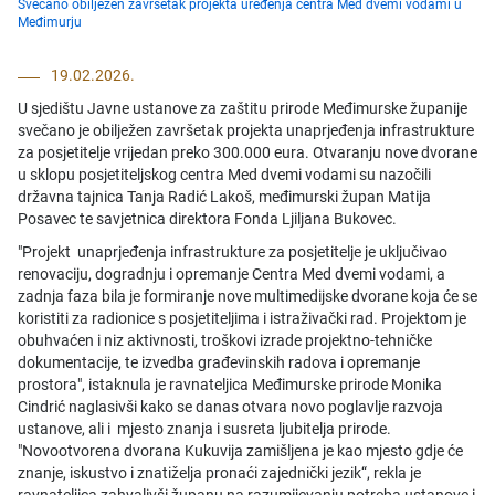
Svečano obilježen završetak projekta uređenja centra Med dvemi vodami u
Međimurju
19.02.2026.
U sjedištu Javne ustanove za zaštitu prirode Međimurske županije
svečano je obilježen završetak projekta unaprjeđenja infrastrukture
za posjetitelje vrijedan preko 300.000 eura. Otvaranju nove dvorane
u sklopu posjetiteljskog centra Med dvemi vodami su nazočili
državna tajnica Tanja Radić Lakoš, međimurski župan Matija
Posavec te savjetnica direktora Fonda Ljiljana Bukovec.
"Projekt unaprjeđenja infrastrukture za posjetitelje je uključivao
renovaciju, dogradnju i opremanje Centra Med dvemi vodami, a
zadnja faza bila je formiranje nove multimedijske dvorane koja će se
koristiti za radionice s posjetiteljima i istraživački rad. Projektom je
obuhvaćen i niz aktivnosti, troškovi izrade projektno-tehničke
dokumentacije, te izvedba građevinskih radova i opremanje
prostora", istaknula je ravnateljica Međimurske prirode Monika
Cindrić naglasivši kako se danas otvara novo poglavlje razvoja
ustanove, ali i mjesto znanja i susreta ljubitelja prirode.
"Novootvorena dvorana Kukuvija zamišljena je kao mjesto gdje će
znanje, iskustvo i znatiželja pronaći zajednički jezik“, rekla je