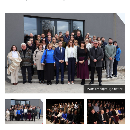
Izvor: emedjimurje.net.hr