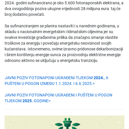
2024. godini sufinancirano je oko 5.600 fotonaponskih elektrana, a
dva ovogodišnja poziva ukupne vrijednosti 28 milijuna eura taj će
broj dodatno povećati.
Sa sufinanciranjem se planira nastaviti i u narednim godinama, u
skladu s nacionalnim energetskim i klimatskim ciljevima jer su
ovakve investicije građanima prilika da značajno smanje vlastite
troškove za energiju i povećaju energetsku neovisnost svojih
kućanstava. Istovremeno, ovime izravno pridonose dekarbonizaciji
i širem korištenju energije sunca za proizvodnju električne energije
odnosno aktivno se uključuju u energetsku tranziciju.
JAVNI POZIV FOTONAPONI UGRAĐENI TIJEKOM
2024.
, A
PUŠTENI U POGON IZMEĐU 1.1.2024. I 6.6.2025.>
JAVNI POZIV FOTONAPONI UGRAĐENI I PUŠTENI U POGON
TIJEKOM
2025.
GODINE>