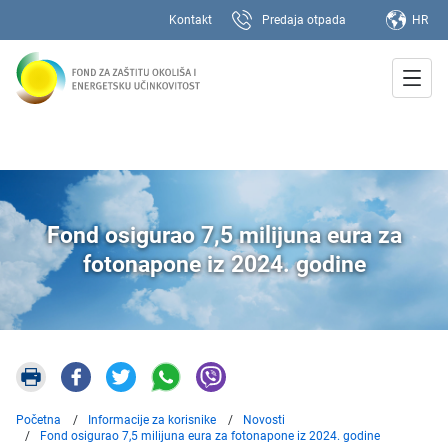
Kontakt
Predaja otpada
HR
Fond osigurao 7,5 milijuna eura za
fotonapone iz 2024. godine
Početna
Informacije za korisnike
Novosti
Fond osigurao 7,5 milijuna eura za fotonapone iz 2024. godine