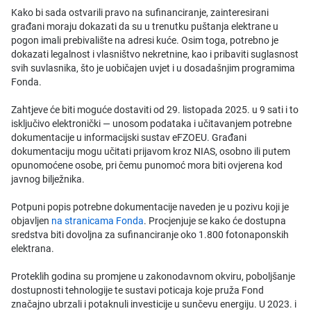
Kako bi sada ostvarili pravo na sufinanciranje, zainteresirani
građani moraju dokazati da su u trenutku puštanja elektrane u
pogon imali prebivalište na adresi kuće. Osim toga, potrebno je
dokazati legalnost i vlasništvo nekretnine, kao i pribaviti suglasnost
svih suvlasnika, što je uobičajen uvjet i u dosadašnjim programima
Fonda.
Zahtjeve će biti moguće dostaviti od 29. listopada 2025. u 9 sati i to
isključivo elektronički — unosom podataka i učitavanjem potrebne
dokumentacije u informacijski sustav eFZOEU. Građani
dokumentaciju mogu učitati prijavom kroz NIAS, osobno ili putem
opunomoćene osobe, pri čemu punomoć mora biti ovjerena kod
javnog bilježnika.
Potpuni popis potrebne dokumentacije naveden je u pozivu koji je
objavljen
na stranicama Fonda
. Procjenjuje se kako će dostupna
sredstva biti dovoljna za sufinanciranje oko 1.800 fotonaponskih
elektrana.
Proteklih godina su promjene u zakonodavnom okviru, poboljšanje
dostupnosti tehnologije te sustavi poticaja koje pruža Fond
značajno ubrzali i potaknuli investicije u sunčevu energiju. U 2023. i