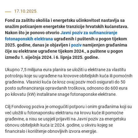
17.10.2025.
Fond za zaštitu okoliša i energetsku učinkovitost nastavlja sa
snažim poticanjem energetske tranzicije hrvatskih kućanstava.
Nakon što je ponovo otvorio
Javni poziv za sufinanciranje
fotonaponskih elektrana
ugrađenih i puštenih u pogon tijekom
2025. godine, danas je objavljen i
poziv
namijenjen građanima
čije su elektrane ugrađene tijekom 2024., a puštene u pogon
između 1. siječnja 2024. i 6. lipnja 2025. godine.
Ukupno 7,5 milijuna eura planira se uložiti u elektrane za vlastitu
potrošnju koje su ugrađene na krovove obiteljskih kuća ili pomoćnih
građevina. Vlasnici kuća će kroz ovaj poziv moći osigurati do 50
posto sufinanciranja opravdanih troškova, odnosno do 600 eura
po kilovatu (kW) instalirane snage fotonaponske elektrane.
Cilj Fondovog poziva je omogućiti potporu i onim građanima koji su
već uložili u fotonaponsku elektranu na krovu kuće ili pomoćne
građevine, a nisu se uspjeli prijaviti na Javni poziv za energetsku
obnovu obiteljskih kuća iz 2024. godine, u okviru kojeg se
financiralo i korištenje obnovljivih izvora energije.