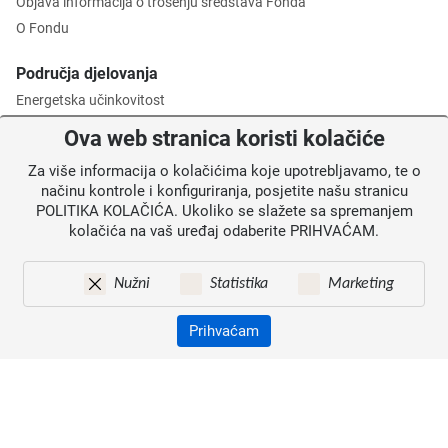
Objava informacija o trošenju sredstava Fonda
O Fondu
Područja djelovanja
Energetska učinkovitost
Zaštita okoliša
Ova web stranica koristi kolačiće
Gospodarenje otpadom
Za više informacija o kolačićima koje upotrebljavamo, te o
Posredničko tijelo razine 2
načinu kontrole i konfiguriranja, posjetite našu stranicu
POLITIKA KOLAČIĆA. Ukoliko se slažete sa spremanjem
Informacije za korisnike
kolačića na vaš uređaj odaberite PRIHVAĆAM.
Novosti
Obavijesti
Nužni
Statistika
Marketing
Mapa weba
Kontakti
Prihvaćam
Izjava o pristupačnosti
Zaštita osobnih podataka
© 2026. Fond za zaštitu okoliša i energetsku učinkovitost