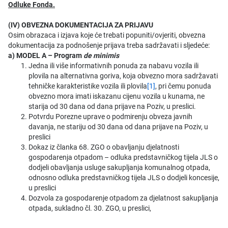
Odluke Fonda.
(IV) OBVEZNA DOKUMENTACIJA ZA PRIJAVU
Osim obrazaca i izjava koje će trebati popuniti/ovjeriti, obvezna
dokumentacija za podnošenje prijava treba sadržavati i sljedeće:
a) MODEL A – Program
de minimis
Jedna ili više informativnih ponuda za nabavu vozila ili
plovila na alternativna goriva, koja obvezno mora sadržavati
tehničke karakteristike vozila ili plovila
[1]
, pri čemu ponuda
obvezno mora imati iskazanu cijenu vozila u kunama, ne
starija od 30 dana od dana prijave na Poziv, u preslici.
Potvrdu Porezne uprave o podmirenju obveza javnih
davanja, ne stariju od 30 dana od dana prijave na Poziv, u
preslici
Dokaz iz članka 68. ZGO o obavljanju djelatnosti
gospodarenja otpadom – odluka predstavničkog tijela JLS o
dodjeli obavljanja usluge sakupljanja komunalnog otpada,
odnosno odluka predstavničkog tijela JLS o dodjeli koncesije,
u preslici
Dozvola za gospodarenje otpadom za djelatnost sakupljanja
otpada, sukladno čl. 30. ZGO, u preslici,