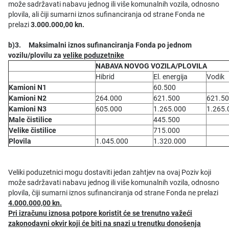
može sadržavati nabavu jednog ili više komunalnih vozila, odnosno
plovila, ali čiji sumarni iznos sufinanciranja od strane Fonda ne
prelazi
3.000.000,00 kn.
b)3. Maksimalni iznos sufinanciranja Fonda po jednom
vozilu/plovilu za
velike poduzetnike
NABAVA NOVOG VOZILA/PLOVILA
Hibrid
El. energija
Vodik
Kamioni N1
60.500
Kamioni N2
264.000
621.500
621.5
Kamioni N3
605.000
1.265.000
1.265.
Male čistilice
445.500
Velike čistilice
715.000
Plovila
1.045.000
1.320.000
Veliki poduzetnici mogu dostaviti jedan zahtjev na ovaj Poziv koji
može sadržavati nabavu jednog ili više komunalnih vozila, odnosno
plovila, čiji sumarni iznos sufinanciranja od strane Fonda ne prelazi
4.000.000,00 kn.
Pri izračunu iznosa potpore koristit će se trenutno važeći
zakonodavni okvir koji će biti na snazi u trenutku donošenja