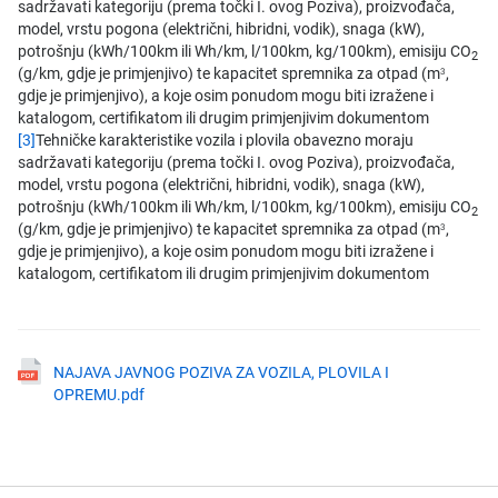
sadržavati kategoriju (prema točki I. ovog Poziva), proizvođača,
model, vrstu pogona (električni, hibridni, vodik), snaga (kW),
potrošnju (kWh/100km ili Wh/km, l/100km, kg/100km), emisiju CO
2
(g/km, gdje je primjenjivo) te kapacitet spremnika za otpad (m
,
3
gdje je primjenjivo), a koje osim ponudom mogu biti izražene i
katalogom, certifikatom ili drugim primjenjivim dokumentom
[3]
Tehničke karakteristike vozila i plovila obavezno moraju
sadržavati kategoriju (prema točki I. ovog Poziva), proizvođača,
model, vrstu pogona (električni, hibridni, vodik), snaga (kW),
potrošnju (kWh/100km ili Wh/km, l/100km, kg/100km), emisiju CO
2
(g/km, gdje je primjenjivo) te kapacitet spremnika za otpad (m
,
3
gdje je primjenjivo), a koje osim ponudom mogu biti izražene i
katalogom, certifikatom ili drugim primjenjivim dokumentom
NAJAVA JAVNOG POZIVA ZA VOZILA, PLOVILA I
OPREMU.pdf