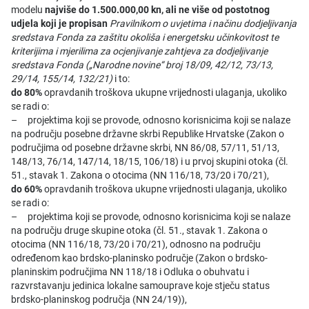
modelu
najviše do 1.500.000,00 kn, ali ne više od postotnog
udjela koji je propisan
Pravilnikom o uvjetima i načinu dodjeljivanja
sredstava Fonda za zaštitu okoliša i energetsku učinkovitost te
kriterijima i mjerilima za ocjenjivanje zahtjeva za dodjeljivanje
sredstava Fonda („Narodne novine“ broj 18/09, 42/12, 73/13,
29/14, 155/14, 132/21)
i to:
do 80%
opravdanih troškova ukupne vrijednosti ulaganja, ukoliko
se radi o:
– projektima koji se provode, odnosno korisnicima koji se nalaze
na području posebne državne skrbi Republike Hrvatske (Zakon o
područjima od posebne državne skrbi, NN 86/08, 57/11, 51/13,
148/13, 76/14, 147/14, 18/15, 106/18) i u prvoj skupini otoka (čl.
51., stavak 1. Zakona o otocima (NN 116/18, 73/20 i 70/21),
do 60%
opravdanih troškova ukupne vrijednosti ulaganja, ukoliko
se radi o:
– projektima koji se provode, odnosno korisnicima koji se nalaze
na području druge skupine otoka (čl. 51., stavak 1. Zakona o
otocima (NN 116/18, 73/20 i 70/21), odnosno na području
određenom kao brdsko-planinsko područje (Zakon o brdsko-
planinskim područjima NN 118/18 i Odluka o obuhvatu i
razvrstavanju jedinica lokalne samouprave koje stječu status
brdsko-planinskog područja (NN 24/19)),