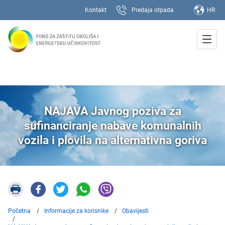
Kontakt
Predaja otpada
HR
NAJAVA Javnog poziva za
sufinanciranje nabave komunalnih
vozila i plovila na alternativna goriva
Početna
Informacije za korisnike
Obavijesti