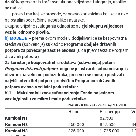
do 40%
opravdanih troškova ukupne vrijednosti ulaganja, ukoliko
se radi o:
– projektima koji se provode, odnosno korisnicima koji se nalaze
na ostalim područjima Republike Hrvatske.
Ukupna vrijednost ulaganja odnosi se na
cjelokupnu vrijednost
vozila, odnosno plovila.
b) MODEL B
– prema ovom modelu dodjeljivati će se bespovratna
sredstva (subvencije) sukladno
Programu dodjele državnih
potpora za povećanje zaštite okoliša
(u daljnjem tekstu: Program
državnih potpora)
Za korištenje bespovratnih sredstava (subvencija) putem
Programa državnih potpora
moguće je ostvariti sufinanciranje s
obzirom na veličinu poduzetnika, pri čemu se moraju poštivati
najviši intenzitet potpore predviđen Programom državnih
potpora ovisno o veličini poduzetnika:
b)1.
Maksimalni
iznos sufinanciranja Fonda po jednom
vozilu/plovilu za
mikro i male poduzetnike
NABAVA NOVOG VOZILA/PLOVILA
Hibrid
El. energija
Vo
Kamioni N1
82.500
Kamioni N2
360.000
847.500
84
Kamioni N3
825.000
1.725.000
1.