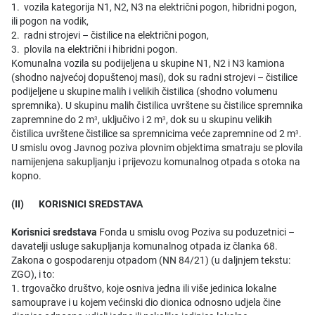
1. vozila kategorija N1, N2, N3 na električni pogon, hibridni pogon,
ili pogon na vodik,
2. radni strojevi – čistilice na električni pogon,
3. plovila na električni i hibridni pogon.
Komunalna vozila su podijeljena u skupine N1, N2 i N3 kamiona
(shodno najvećoj dopuštenoj masi), dok su radni strojevi – čistilice
podijeljene u skupine malih i velikih čistilica (shodno volumenu
spremnika). U skupinu malih čistilica uvrštene su čistilice spremnika
zapremnine do 2 m
, uključivo i 2 m
, dok su u skupinu velikih
3
3
čistilica uvrštene čistilice sa spremnicima veće zapremnine od 2 m
.
3
U smislu ovog Javnog poziva plovnim objektima smatraju se plovila
namijenjena sakupljanju i prijevozu komunalnog otpada s otoka na
kopno.
(II) KORISNICI SREDSTAVA
Korisnici sredstava
Fonda u smislu ovog Poziva su poduzetnici –
davatelji usluge sakupljanja komunalnog otpada iz članka 68.
Zakona o gospodarenju otpadom (NN 84/21) (u daljnjem tekstu:
ZGO), i to:
1. trgovačko društvo, koje osniva jedna ili više jedinica lokalne
samouprave i u kojem većinski dio dionica odnosno udjela čine