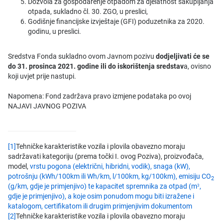
Dozvola za gospodarenje otpadom za djelatnost sakupljanja
otpada, sukladno čl. 30. ZGO, u preslici,
Godišnje financijske izvještaje (GFI) poduzetnika za 2020.
godinu, u preslici.
Sredstva Fonda sukladno ovom Javnom pozivu
dodjeljivati će se
do 31. prosinca 2021. godine ili do iskorištenja sredstav
a, ovisno
koji uvjet prije nastupi.
Napomena: Fond zadržava pravo izmjene podataka po ovoj
NAJAVI JAVNOG POZIVA
[1]
Tehničke karakteristike vozila i plovila obavezno moraju
sadržavati kategoriju (prema točki I. ovog Poziva), proizvođača,
model,
vrstu pogona (električni, hibridni, vodik), snaga (kW),
potrošnju (kWh/100km ili Wh/km, l/100km, kg/100km), emisiju CO
2
(g/km, gdje je primjenjivo) te kapacitet spremnika za otpad (m
,
3
gdje je primjenjivo), a koje osim ponudom mogu biti izražene i
katalogom, certifikatom ili drugim primjenjivim dokumentom
[2]
Tehničke karakteristike vozila i plovila obavezno moraju