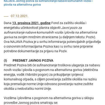
NAJAVA Javnog poziva za sufinanciranje nabave komunalnih vozila i
plovila na alternativna goriva
07.12.2021.
Dana
13. prosinca 2021. godine
Fond za zaštitu okoliša i
energetsku učinkovitost planira objaviti
Javni poziv za
sufinanciranje nabave komunalnih vozila i plovila na alternativna
goriva
na svojim mrežnim stranicama (u daljnjem tekstu: Poziv).
Ova NAJAVA Poziva je u svrhu informiranja potencijalnih prijavitelja
o osnovnim informacijama Poziva kao i u svrhu rane pripreme
potrebne dokumentacije za prijavu na Poziv.
(I) PREDMET JAVNOG POZIVA
Predmet Poziva biti će sufinanciranje troškova ulaganja za nabavu
novih vozila i plovila s pogonom na alternativna goriva (električna
energija, vodik i hibridni pogon) za prikupljanje i prijevoz
komunalnog otpada, s ciljem povećanja zaštite okoliša na razinu
koja premašuje norme Unije odnosno povećanja razine zaštite
okoliša u nedostatku normi Unije.
Vozilima i plovilima s pogonom na alternativna goriva u sklopu
provedbe Javnog poziva smatraju se: