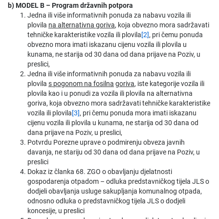
b) MODEL B – Program državnih potpora
Jedna ili više informativnih ponuda za nabavu vozila ili
plovila
na alternativna goriva
, koja obvezno mora sadržavati
tehničke karakteristike vozila ili plovila
[2]
, pri čemu ponuda
obvezno mora imati iskazanu cijenu vozila ili plovila u
kunama, ne starija od 30 dana od dana prijave na Poziv, u
preslici,
Jedna ili više informativnih ponuda za nabavu vozila ili
plovila
s pogonom na fosilna
goriva
, iste kategorije vozila ili
plovila kao i u ponudi za vozila ili plovila na alternativna
goriva, koja obvezno mora sadržavati tehničke karakteristike
vozila ili plovila
[3]
, pri čemu ponuda mora imati iskazanu
cijenu vozila ili plovila u kunama, ne starija od 30 dana od
dana prijave na Poziv, u preslici,
Potvrdu Porezne uprave o podmirenju obveza javnih
davanja, ne stariju od 30 dana od dana prijave na Poziv, u
preslici
Dokaz iz članka 68. ZGO o obavljanju djelatnosti
gospodarenja otpadom – odluka predstavničkog tijela JLS o
dodjeli obavljanja usluge sakupljanja komunalnog otpada,
odnosno odluka o predstavničkog tijela JLS o dodjeli
koncesije, u preslici