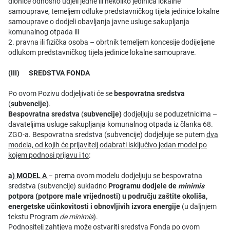
dionice odnosno udjeli jedne ili nekoliko jedinica lokalne
samouprave, temeljem odluke predstavničkog tijela jedinice lokalne
samouprave o dodjeli obavljanja javne usluge sakupljanja
komunalnog otpada ili
2. pravna ili fizička osoba – obrtnik temeljem koncesije dodijeljene
odlukom predstavničkog tijela jedinice lokalne samouprave.
(III) SREDSTVA FONDA
Po ovom Pozivu dodjeljivati će se
bespovratna sredstva
(
subvencije)
.
Bespovratna sredstva
(
subvencije)
dodjeljuju se poduzetnicima –
davateljima usluge sakupljanja komunalnog otpada iz članka 68.
ZGO-a. Bespovratna sredstva (subvencije) dodjeljuje se putem
dva
modela, od kojih će prijavitelj odabrati isključivo jedan model po
kojem podnosi prijavu i to
:
a) MODEL A
– prema ovom modelu dodjeljuju se bespovratna
sredstva (subvencije) sukladno
Programu dodjele de
minimis
potpora (potpore male vrijednosti) u području zaštite okoliša,
energetske učinkovitosti i obnovljivih izvora energije
(u daljnjem
tekstu Program
de minimis
).
Podnositelj zahtjeva može ostvariti sredstva Fonda po ovom