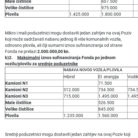
Male čistilice
607.500
Velike čistilice
975.000
Plovila
1.425.000
1.800.000
Mikro i mali poduzetnici mogu dostaviti jedan zahtjev na ovaj Poziv
koji može sadržavati nabavu jednog ili više komunalnih vozila,
odnosno plovila, ali čiji sumarni iznos sufinanciranja od strane
Fonda ne prelazi
2.000.000,00 kn.
b)2.
Maksimalni
iznos sufinanciranja Fonda po jednom
vozilu/plovilu za
srednje poduzetnike
NABAVA NOVOG VOZILA/PLOVILA
Hibrid
El. energija
Vodi
Kamioni N1
71.500
Kamioni N2
312.000
734.500
734.
Kamioni N3
715.000
1.495.000
1.49
Male čistilice
526.500
Velike čistilice
845.000
Plovila
1.235.000
1.560.000
Srednji poduzetnici mogu dostaviti jedan zahtjev na ovaj Poziv koji