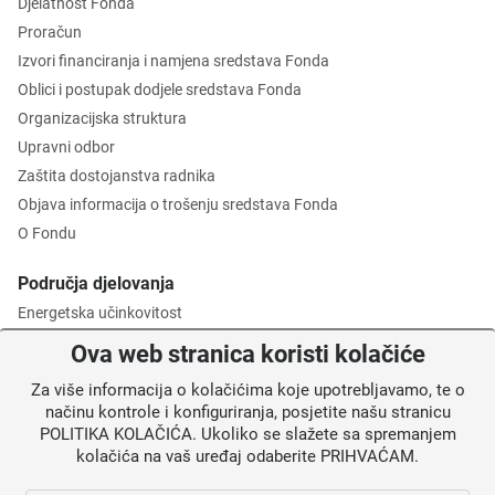
Djelatnost Fonda
Proračun
Izvori financiranja i namjena sredstava Fonda
Oblici i postupak dodjele sredstava Fonda
Organizacijska struktura
Upravni odbor
Zaštita dostojanstva radnika
Objava informacija o trošenju sredstava Fonda
O Fondu
Područja djelovanja
Energetska učinkovitost
Zaštita okoliša
Ova web stranica koristi kolačiće
Gospodarenje otpadom
Za više informacija o kolačićima koje upotrebljavamo, te o
Posredničko tijelo razine 2
načinu kontrole i konfiguriranja, posjetite našu stranicu
POLITIKA KOLAČIĆA. Ukoliko se slažete sa spremanjem
Informacije za korisnike
kolačića na vaš uređaj odaberite PRIHVAĆAM.
Novosti