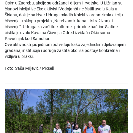
Osim u Zagrebu, akcije su održane i diljem Hrvatske. U Ližnjan su
članovi inicijative Eko aktivisti Vodnjanštine čistili uvalu Kala u
Šišanu, dok je na Hvar Udruga mladih Kolektiv organizirala akciju
čišćenja u sklopu projekta „Neretvanski kanal - istraživanje i
čišćenje“. Udruga za zaštitu kulturne i prirodne baštine Slatine
čistila je uvalu Kava na Čiovo, a Odred izviđača Okić šumu
Pavučnjak kod Samobor.
Ove aktivnosti još jednom potvrđuju kako zajedničkim djelovanjem
građana, institucija i udruga zaštita okoliša postaje konkretna i
vidljiva u praksi.
Foto: Saša Miljević / Pixsell