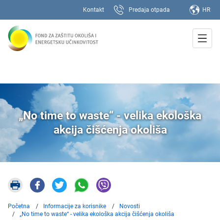
Kontakt
Predaja otpada
HR
„No time to waste“ - velika ekološka
akcija čišćenja okoliša
Početna
Informacije za korisnike
Novosti
„No time to waste“ - velika ekološka akcija čišćenja okoliša