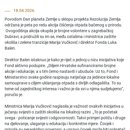
18.04.2026.
Povodom Dan planeta Zemlje u sklopu projekta Rezolucija Zemlja
održana je peta po redu akcija čišćenja otpada bačenog u prirodu.
Ovogodišnja akcija okupila je brojne volontere u zagrebačkoj
Dubravi, a pridružili su im se, među ostalima i ministrica zaštite
okoliša i zelene tranzicije Marija Vučković i direktor Fonda Luka
Balen.
Direktor Balen istaknuo je kako je riječ o jednoj u nizu inicijativa koje
Fond aktivno podupire. „Diljem Hrvatske sufinanciramo brojne
akcije i edukacije, a s tim ćemo nastaviti i ubuduće. Uz to, Fond i
Ministarstvo svake godine raspisuju natječaje za jedinice lokalne
samouprave s ciljem uklanjanja otpada s divljih odlagališta. To su
teme od zajedničkog interesa i važno je da svi u njima sudjelujemo“,
poručio je.
Ministrica Marija Vučković naglasila je važnost ovakvih inicijativa u
jačanju svijesti o zaštiti okoliša na lokalnoj razini. „To je početak
svega - poticanje svijesti i odgovornosti. Takvi primjeri potiču i druge
na djelovanje, ulaganje u edukaciju i konkretne mjere. Čovjek i
priroda su neraskidivo povezani, a upravo čovjek može biti pokretač