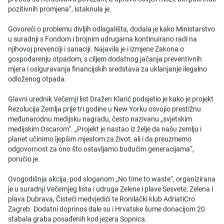
pozitivnih promjena“, istaknula je.
Govoreći o problemu divljih odlagališta, dodala je kako Ministarstvo
u suradnji s Fondom i brojnim udrugama kontinuirano radi na
njihovoj prevenciji i sanaciji. Najavila je i izmjene Zakona o
gospodarenju otpadom, s ciljem dodatnog jačanja preventivnih
mjera i osiguravanja financijskih sredstava za uklanjanje ilegalno
odloženog otpada.
Glavni urednik Večernji list Dražen Klarić podsjetio je kako je projekt
Rezolucija Zemlja prije tri godine u New Yorku osvojio prestižnu
međunarodnu medijsku nagradu, često nazivanu „svjetskim
medijskim Oscarom“. „Projekt je nastao iz želje da našu zemlju i
planet učinimo ljepšim mjestom za život, ali i da preuzmemo
odgovornost za ono što ostavljamo budućim generacijama“,
poručio je.
Ovogodišnja akcija, pod sloganom „No time to waste“, organizirana
je u suradnji Večernjeg lista i udruga Zelene i plave Sesvete, Zelena i
plava Dubrava, Čisteći medvjedići te Ronilački klub AdriatiCro
Zagreb. Dodatni doprinos dale su i Hrvatske šume donacijom 20
stabala graba posađenih kod jezera Sopnica.