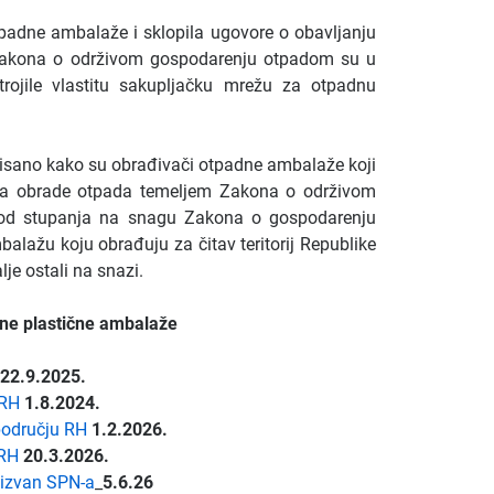
tpadne ambalaže i sklopila ugovore o obavljanju
akona o održivom gospodarenju otpadom su u
jile vlastitu sakupljačku mrežu za otpadnu
sano kako su obrađivači otpadne ambalaže koji
slova obrade otpada temeljem Zakona o održivom
od stupanja na snagu Zakona o gospodarenju
alažu koju obrađuju za čitav teritorij Republike
je ostali na snazi.
dne plastične ambalaže
22
.9.2025.
 RH
1.8.2024.
odručju RH
1.2.2026.
 RH
20.3.2026.
 izvan SPN-a
_
5.6.26