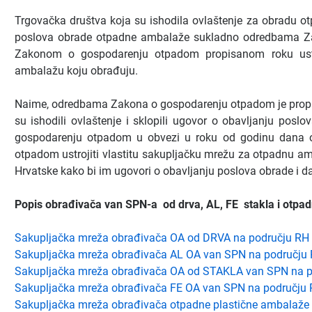
Trgovačka društva koja su ishodila ovlaštenje za obradu o
poslova obrade otpadne ambalaže sukladno odredbama Z
Zakonom o gospodarenju otpadom propisanom roku ustro
ambalažu koju obrađuju.
Naime, odredbama Zakona o gospodarenju otpadom je propi
su ishodili ovlaštenje i sklopili ugovor o obavljanju po
gospodarenju otpadom u obvezi u roku od godinu dana 
otpadom ustrojiti vlastitu sakupljačku mrežu za otpadnu amb
Hrvatske kako bi im ugovori o obavljanju poslova obrade i dal
Popis obrađivača van SPN-a od drva, AL, FE stakla i otpa
Sakupljačka mreža obrađivača OA od DRVA na području RH
Sakupljačka mreža obrađivača AL OA van SPN na području
Sakupljačka mreža obrađivača OA od STAKLA van SPN na p
​Sakupljačka mreža obrađivača FE OA van SPN na području
Sakupljačka mre
ža obrađivača otpadne plastične ambalaže