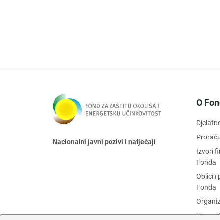
O Fon
Djelatn
Prorač
Nacionalni javni pozivi i natječaji
Izvori 
Fonda
Oblici 
Fonda
Organiz
Upravni