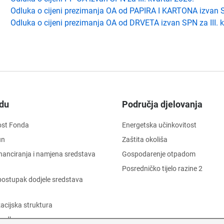
Odluka o cijeni prezimanja OA od PAPIRA I KARTONA izvan SP
Odluka o cijeni prezimanja OA od DRVETA izvan SPN za III. k
du
Područja djelovanja
ost Fonda
Energetska učinkovitost
un
Zaštita okoliša
financiranja i namjena sredstava
Gospodarenje otpadom
Posredničko tijelo razine 2
i postupak dodjele sredstava
acijska struktura
 odbor