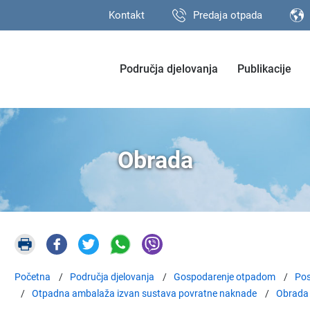
Kontakt
Predaja otpada
Područja djelovanja
Publikacije
Obrada
Početna
Područja djelovanja
Gospodarenje otpadom
Pos
Otpadna ambalaža izvan sustava povratne naknade
Obrada