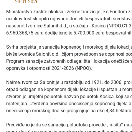
23.01.2026.
Ministarstvo zaštite okoliša i zelene tranzicije je s Fondom z
učinkovitost sklopilo ugovor o dodjeli bespovratnih sredstav
nasuprot tvornice Salonit d.d., u stečaju - Kosica (NPOO.C1.3
6.960.368,75 eura dodijeljeno je 5.700.000 eura bespovratni
Svrha projekta je sanacija kopnenog i morskog dijela lokac
bivše tvornice Salonit d.d., čijom provedbom se doprinosi post
Program sanacije zatvorenih odlagališta i lokacija onečišć
oporavka i otpornosti 2021-2026 (NPOO).
Naime, tvornica Salonit je u razdoblju od 1921. do 2006. pro
otpad odlagan na kopnenom dijelu lokacije i ispuštan u mo
stvoren je umjetni poluotok nazvan poluotok Kosica, koji se
materijala. Utvrđena površina onečišćenja kopnenog dijela a
onečišćenja morskog dna se procjenjuje na oko 4,84 hektara
Predviđeno je da se sanacija poluotoka provede „in-situ“ na
moru, dok će se sanacija morskog dna provoditi postavljan