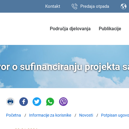
Kontakt
Predaja otpada
Područja djelovanja
Publikacije
or o sufinanciranju projekta s
Početna
Informacije za korisnike
Novosti
Potpisan ugovor