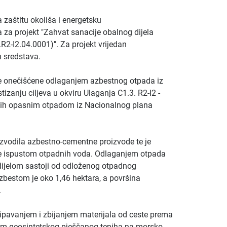
a zaštitu okoliša i energetsku
a za projekt "Zahvat sanacije obalnog dijela
.R2-I2.04.0001)". Za projekt vrijedan
h sredstava.
ije onečišćene odlaganjem azbestnog otpada iz
izanju ciljeva u okviru Ulaganja C1.3. R2-I2 -
enih opasnim otpadom iz Nacionalnog plana
izvodila azbestno-cementne proizvode te je
re ispustom otpadnih voda. Odlaganjem otpada
 dijelom sastoji od odloženog otpadnog
zbestom je oko 1,46 hektara, a površina
.
sipavanjem i zbijanjem materijala od ceste prema
jem geosintetskog pješčanog tepiha na morsko