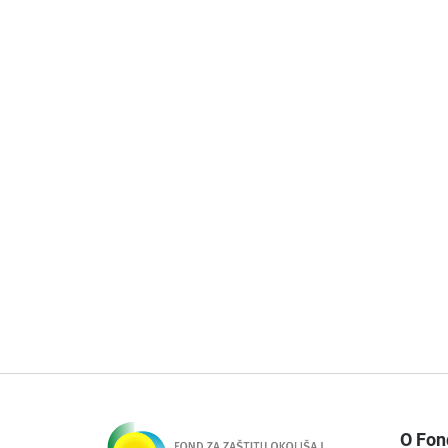
O Fon