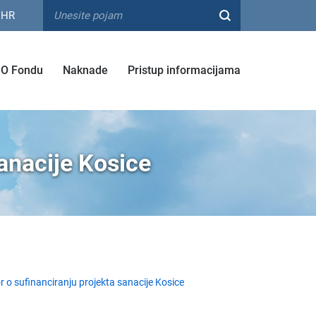
HR
O Fondu
Naknade
Pristup informacijama
anacije Kosice
 o sufinanciranju projekta sanacije Kosice