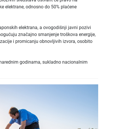
ske elektrane, odnosno do 50% plaćene
aponskih elektrana, a ovogodišnji javni pozivi
mogućuju značajno smanjenje troškova energije,
acije i promicanju obnovljivih izvora, osobito
 u narednim godinama, sukladno nacionalnim