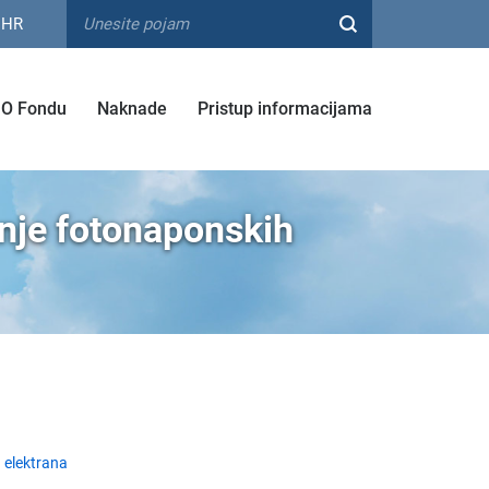
HR
O Fondu
Naknade
Pristup informacijama
anje fotonaponskih
 elektrana