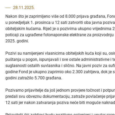
28.11.2025.
Nakon što je zaprimljeno više od 8.000 prijava građana, Fond
u ponedjeljak 1. prosinca u 12 sati zatvoriti oba javna pozi
obiteljskim kućama. Riječ je o pozivima ukupno vrijednima 2
poticaji za ugrađene fotonaponske elektrane za proizvodnju el
2025. godini.
Pozivi su namijenjeni vlasnicima obiteljskih kuća koji su, os
puštanja u pogon, ispunjavali i sve ostale administrativne i t
suglasnosti ostalih suvlasnika i slično. Na javni poziv za su
godine Fond je ukupno zaprimio oko 2.300 zahtjeva, dok je s
godini zatražilo 5.700 građana.
Pozivamo prijavitelje da još jednom provjere točnost i potpun
predali svu obveznu dokumentaciju, zatraže povlačenje prija
12 sati jer nakon zatvaranja poziva neće biti moguće nakn
Prijavitelji čiji zahtjevi budu pozitivno ocijenjeni i unutar ra