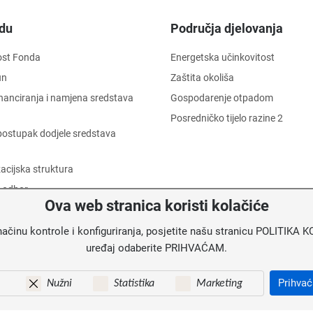
du
Područja djelovanja
ost Fonda
Energetska učinkovitost
un
Zaštita okoliša
financiranja i namjena sredstava
Gospodarenje otpadom
Posredničko tijelo razine 2
i postupak dodjele sredstava
acijska struktura
 odbor
Ova web stranica koristi kolačiće
 dostojanstva radnika
informacija o trošenju sredstava
načinu kontrole i konfiguriranja, posjetite našu stranicu POLITIK
uređaj odaberite PRIHVAĆAM.
u
Prihva
Nužni
Statistika
Marketing