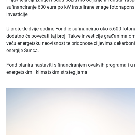
sufinanciranje 600 eura po kW instalirane snage fotonapon
investicije.
U protekle dvije godine Fond je sufinancirao oko 5.600 foton
dodatno će povećati taj broj. Takve investicije građanima o
veću energetsku neovisnost te pridonose ciljevima dekarboniz
energije Sunca.
Fond planira nastaviti s financiranjem ovakvih programa i
energetskim i klimatskim strategijama.