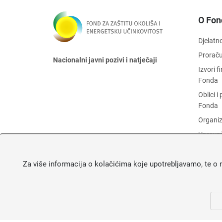
O Fon
Djelatn
Prorač
Nacionalni javni pozivi i natječaji
Izvori 
Fonda
Oblici 
Fonda
Organiz
Upravni
Zaštita
Objava 
Za više informacija o kolačićima koje upotrebljavamo, te o 
Fonda
O Fond