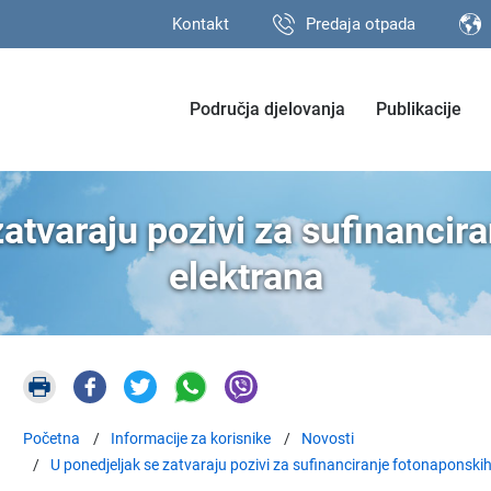
Kontakt
Predaja otpada
Područja djelovanja
Publikacije
zatvaraju pozivi za sufinancir
elektrana
Početna
Informacije za korisnike
Novosti
U ponedjeljak se zatvaraju pozivi za sufinanciranje fotonaponskih