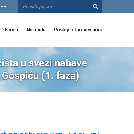
HR
O Fondu
Naknade
Pristup informacijama
žišta u svezi nabave
 Gospiću (1. faza)