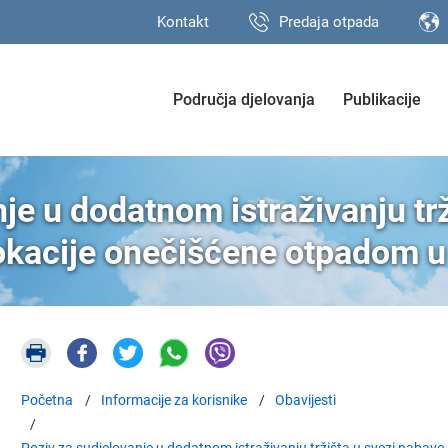
Kontakt
Predaja otpada
Područja djelovanja
Publikacije
je u dodatnom istraživanju tr
okacije onečišćene otpadom u
Početna
Informacije za korisnike
Obavijesti