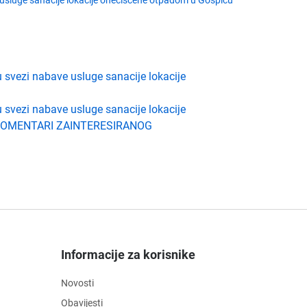
e usluge sanacije lokacije onečišćene otpadom u Gospiću
u svezi nabave usluge sanacije lokacije
u svezi nabave usluge sanacije lokacije
1 - KOMENTARI ZAINTERESIRANOG
Informacije za korisnike
Novosti
Obavijesti