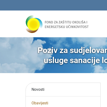
Poziv za sudjelovan
usluge sanacije l
Novosti
Obavijesti